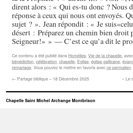
dirent alors : « Qui es-tu donc ? Nous
réponse à ceux qui nous ont envoyés. Qu
sujet ? ». Jean répondit : « Je suis«celu
désert : Préparez un chemin bien droit 
Seigneur!» » — C’est ce qu’a dit le pr
Ce contenu a été publié dans
Homélies
,
Vie de la chapelle
, ave
bénédiction
,
célébration
,
chapelle
,
Eglise
,
église gallicane
,
évang
remariage
. Vous pouvez le mettre en favoris avec
ce permalien
.
←
Partage biblique – 18 Décembre 2025
« Le 
Chapelle Saint Michel Archange Montbrison