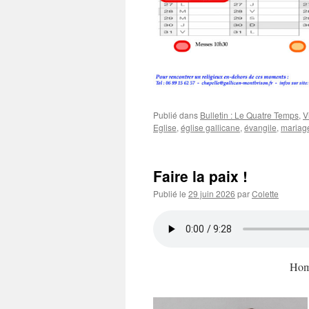
Publié dans
Bulletin : Le Quatre Temps
,
V
Eglise
,
église gallicane
,
évangile
,
mariag
Faire la paix !
Publié le
29 juin 2026
par
Colette
Homé