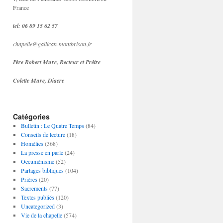
France
tel: 06 89 15 62 57
chapelle@gallican-montbrison.fr
Père Robert Mure, Recteur et Prêtre
Colette Mure, Diacre
Catégories
Bulletin : Le Quatre Temps
(84)
Conseils de lecture
(18)
Homélies
(368)
La presse en parle
(24)
Oecuménisme
(52)
Partages bibliques
(104)
Prières
(20)
Sacrements
(77)
Textes publiés
(120)
Uncategorized
(3)
Vie de la chapelle
(574)