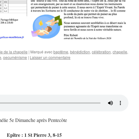
ie de la chapelle
|
Marqué avec
baptême
,
bénédiction
,
célébration
,
chapelle
,
e
,
oecuménisme
|
Laisser un commentaire
lie 5e Dimanche après Pentecôte
Epître : 1 St Pierre 3, 8-15