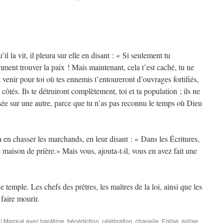
’il la vit, il pleura sur elle en disant : « Si seulement tu
mment trouver la paix ! Mais maintenant, cela t’est caché, tu ne
 venir pour toi où tes ennemis t’entoureront d’ouvrages fortifiés,
 côtés. Ils te détruiront complètement, toi et ta population ; ils ne
osée sur une autre, parce que tu n’as pas reconnu le temps où Dieu
à en chasser les marchands, en leur disant : « Dans les Écritures,
maison de prière.» Mais vous, ajouta-t-il, vous en avez fait une
e temple. Les chefs des prêtres, les maîtres de la loi, ainsi que les
faire mourir.
|
Marqué avec
baptême
,
bénédiction
,
célébration
,
chapelle
,
Eglise
,
église