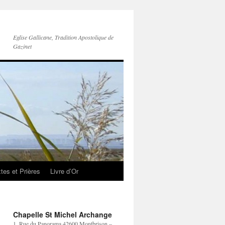
Eglise Gallicane, Tradition Apostolique de
Gazinet
tes et Prières
Livre d’Or
Chapelle St Michel Archange
1, Rue du Panorama 42600 Montbrison –