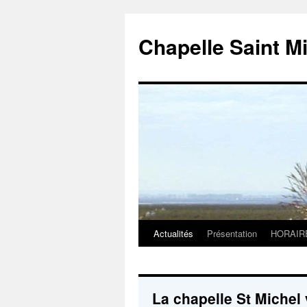
Chapelle Saint M
Actualités
Présentation
HORAIR
Aller
au
contenu
La chapelle St Michel