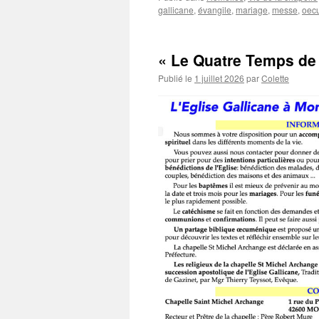
gallicane
,
évangile
,
mariage
,
messe
,
oec
« Le Quatre Temps de 
Publié le
1 juillet 2026
par
Colette