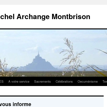
ichel Archange Montbrison
ES
A votre service
Sacrements
Célébrations
Oecuménisme
Tex
 vous informe