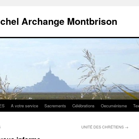
ichel Archange Montbrison
ES
A votre service
Sacrements
Célébrations
Oecuménisme
Tex
S
UNITÉ DES CHRÉTIENS
→