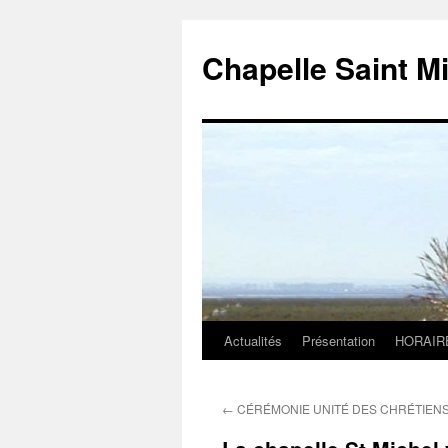
Chapelle Saint M
Actualités
Présentation
HORAIR
Aller
au
←
CÉRÉMONIE UNITÉ DES CHRÉTIEN
contenu