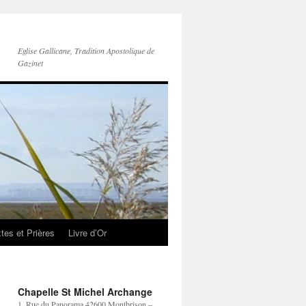
Eglise Gallicane, Tradition Apostolique de
Gazinet
tes et Prières
Livre d’Or
Chapelle St Michel Archange
1, Rue du Panorama 42600 Montbrison –