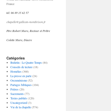
France
tel: 06 89 15 62 57
chapelle@gallican-montbrison.fr
Père Robert Mure, Recteur et Prêtre
Colette Mure, Diacre
Catégories
Bulletin : Le Quatre Temps
(84)
Conseils de lecture
(18)
Homélies
(368)
La presse en parle
(24)
Oecuménisme
(52)
Partages bibliques
(104)
Prières
(20)
Sacrements
(77)
Textes publiés
(120)
Uncategorized
(3)
Vie de la chapelle
(574)