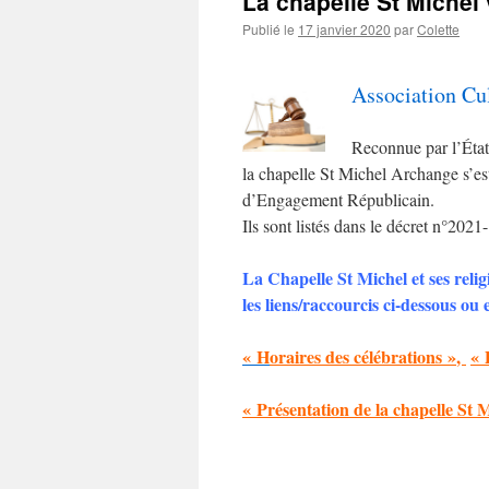
La chapelle St Michel
Publié le
17 janvier 2020
par
Colette
Association Cul
Reconnue par l’État 
la chapelle St Michel Archange s’es
d’Engagement Républicain.
Ils sont listés dans le décret n°20
La Chapelle St Michel et ses relig
les liens/raccourcis ci-dessous o
« H
o
raires des célébrations »
,
« 
« Présentation de la chapelle St 