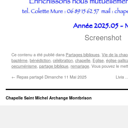
Screenshot
Ce contenu a été publié dans
Partages bibliques
,
Vie de la chap
baptême
,
bénédiction
,
célébration
,
chapelle
,
Eglise
,
église galli
oecuménisme
,
partage biblique
,
remariage
. Vous pouvez le met
←
Repas partagé Dimanche 11 Mai 2025
Livia
Chapelle Saint Michel Archange Montbrison