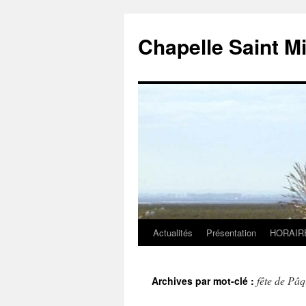
Chapelle Saint M
Actualités
Présentation
HORAIR
Aller
au
fête de Pâ
Archives par mot-clé :
contenu