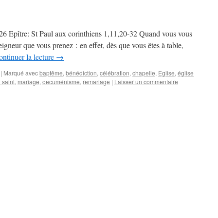
026 Epître: St Paul aux corinthiens 1,11,20-32 Quand vous vous
eigneur que vous prenez : en effet, dès que vous êtes à table,
ntinuer la lecture
→
|
Marqué avec
baptême
,
bénédiction
,
célébration
,
chapelle
,
Eglise
,
église
 saint
,
mariage
,
oecuménisme
,
remariage
|
Laisser un commentaire