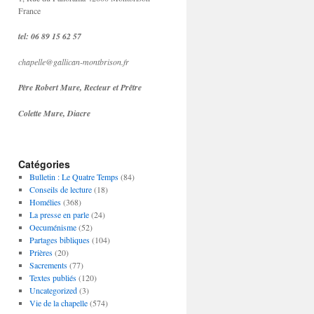
France
tel: 06 89 15 62 57
chapelle@gallican-montbrison.fr
Père Robert Mure, Recteur et Prêtre
Colette Mure, Diacre
Catégories
Bulletin : Le Quatre Temps
(84)
Conseils de lecture
(18)
Homélies
(368)
La presse en parle
(24)
Oecuménisme
(52)
Partages bibliques
(104)
Prières
(20)
Sacrements
(77)
Textes publiés
(120)
Uncategorized
(3)
Vie de la chapelle
(574)