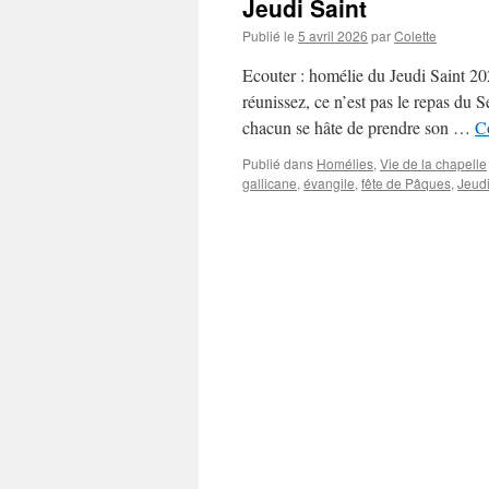
Jeudi Saint
Publié le
5 avril 2026
par
Colette
Ecouter : homélie du Jeudi Saint 2
réunissez, ce n’est pas le repas du S
chacun se hâte de prendre son …
Co
Publié dans
Homélies
,
Vie de la chapelle
gallicane
,
évangile
,
fête de Pâques
,
Jeudi