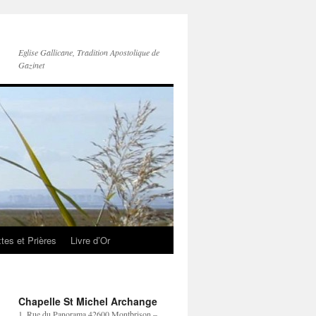
Eglise Gallicane, Tradition Apostolique de
Gazinet
tes et Prières
Livre d’Or
Chapelle St Michel Archange
1, Rue du Panorama 42600 Montbrison –