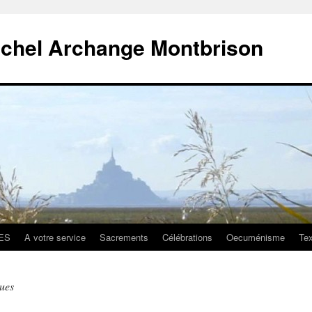
ichel Archange Montbrison
ES
A votre service
Sacrements
Célébrations
Oecuménisme
Tex
ques