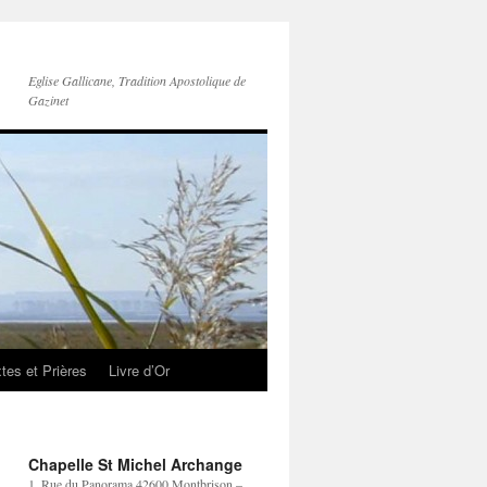
Eglise Gallicane, Tradition Apostolique de
Gazinet
tes et Prières
Livre d’Or
Chapelle St Michel Archange
1, Rue du Panorama 42600 Montbrison –