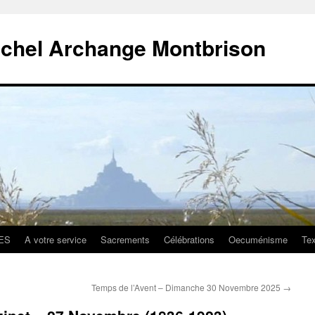
ichel Archange Montbrison
ES
A votre service
Sacrements
Célébrations
Oecuménisme
Tex
Temps de l’Avent – Dimanche 30 Novembre 2025
→