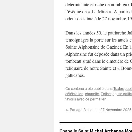
déterminante et riche de nombreux f
l’évêque de « La Mine ». A partir de
odeur de sainteté le 27 novembre 1
Dans les années 50, le patriarche Ja
témoignages la porte sur les autels e
Sainte Alphonsine de Gazinet. En 19
Alphonsine fut déposée dans un prie
tombeau situé dans le cimetière de 
reliquaire de notre Sainte et « Bo
gallicanes.
Ce contenu a été publié dans
Textes publ
célébration
,
chapelle
,
Eglise
,
église galli
favoris avec
ce permalien
.
←
Partage Biblique – 27 Novembre 2025
Chapelle Saint Michel Archange Mo