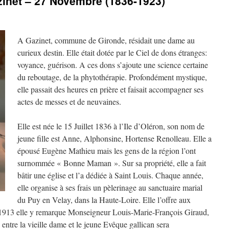
zinet – 27 Novembre (1836-1923)
A Gazinet, commune de Gironde, résidait une dame au
curieux destin. Elle était dotée par le Ciel de dons étranges:
voyance, guérison. A ces dons s’ajoute une science certaine
du reboutage, de la phytothérapie. Profondément mystique,
elle passait des heures en prière et faisait accompagner ses
actes de messes et de neuvaines.
Elle est née le 15 Juillet 1836 à l’Ile d’Oléron, son nom de
jeune fille est Anne, Alphonsine, Hortense Renolleau. Elle a
épousé Eugène Mathieu mais les gens de la région l’ont
surnommée « Bonne Maman ». Sur sa propriété, elle a fait
bâtir une église et l’a dédiée à Saint Louis. Chaque année,
elle organise à ses frais un pèlerinage au sanctuaire marial
du Puy en Velay, dans la Haute-Loire. Elle l’offre aux
n 1913 elle y remarque Monseigneur Louis-Marie-François Giraud,
 entre la vieille dame et le jeune Evêque gallican sera