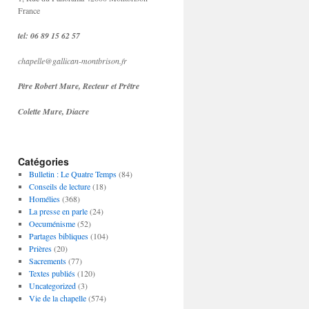
France
tel: 06 89 15 62 57
chapelle@gallican-montbrison.fr
Père Robert Mure, Recteur et Prêtre
Colette Mure, Diacre
Catégories
Bulletin : Le Quatre Temps
(84)
Conseils de lecture
(18)
Homélies
(368)
La presse en parle
(24)
Oecuménisme
(52)
Partages bibliques
(104)
Prières
(20)
Sacrements
(77)
Textes publiés
(120)
Uncategorized
(3)
Vie de la chapelle
(574)