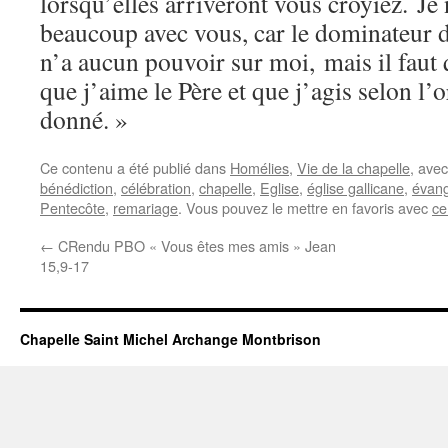
lorsqu’elles arriveront vous croyiez. Je 
beaucoup avec vous, car le dominateur d
n’a aucun pouvoir sur moi, mais il faut
que j’aime le Père et que j’agis selon l’
donné. »
Ce contenu a été publié dans
Homélies
,
Vie de la chapelle
, ave
bénédiction
,
célébration
,
chapelle
,
Eglise
,
église gallicane
,
évang
Pentecôte
,
remariage
. Vous pouvez le mettre en favoris avec
ce
←
CRendu PBO « Vous êtes mes amis » Jean
15,9-17
Chapelle Saint Michel Archange Montbrison