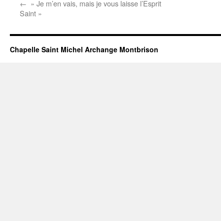
←
» Je m’en vais, mais je vous laisse l’Esprit
Saint »
Chapelle Saint Michel Archange Montbrison