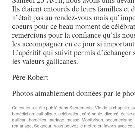
Ils étaient entourés de leurs familles et 
n’était pas au rendez-vous mais qu’import
coeurs pour ce beau moment de célébrat
remercions pour la confiance qu’ils no
les accompagner en ce jour si important
L’apéritif qui suivit permis d’échanger s
les valeurs gallicanes.
Père Robert
Photos aimablement données par le ph
Ce contenu a été publié dans
Sacrements
,
Vie de la chapelle
, 
bénédiction
,
catholique
,
célébration
,
cérémonie
,
divorcé
,
église 
gallican
,
homélies
,
mariage
,
messe
,
Montbrison
,
oecuménisme
,
remariage
,
Seigneur
. Vous pouvez le mettre en favoris avec
ce 