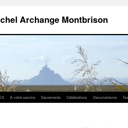
ichel Archange Montbrison
ES
A votre service
Sacrements
Célébrations
Oecuménisme
Tex
n