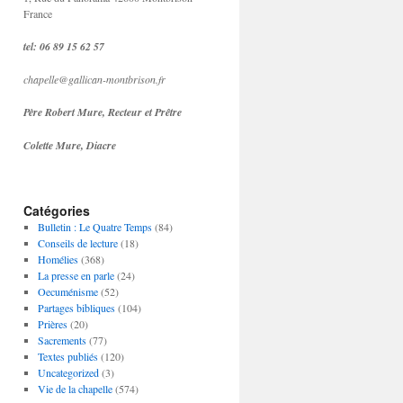
France
tel: 06 89 15 62 57
chapelle@gallican-montbrison.fr
Père Robert Mure, Recteur et Prêtre
Colette Mure, Diacre
Catégories
Bulletin : Le Quatre Temps
(84)
Conseils de lecture
(18)
Homélies
(368)
La presse en parle
(24)
Oecuménisme
(52)
Partages bibliques
(104)
Prières
(20)
Sacrements
(77)
Textes publiés
(120)
Uncategorized
(3)
Vie de la chapelle
(574)