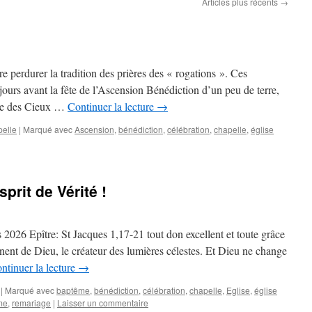
Articles plus récents
→
ire perdurer la tradition des prières des « rogations ». Ces
s jours avant la fête de l’Ascension Bénédiction d’un peu de terre,
nce des Cieux …
Continuer la lecture
→
pelle
|
Marqué avec
Ascension
,
bénédiction
,
célébration
,
chapelle
,
église
sprit de Vérité !
026 Epître: St Jacques 1,17-21 tout don excellent et toute grâce
ennent de Dieu, le créateur des lumières célestes. Et Dieu ne change
ntinuer la lecture
→
|
Marqué avec
baptême
,
bénédiction
,
célébration
,
chapelle
,
Eglise
,
église
me
,
remariage
|
Laisser un commentaire