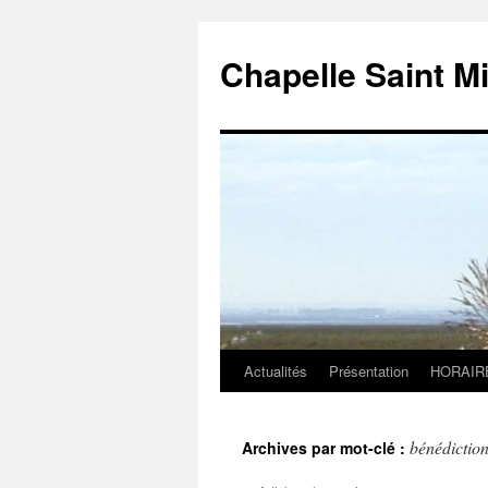
Chapelle Saint M
Actualités
Présentation
HORAIR
Aller
au
bénédictio
Archives par mot-clé :
contenu