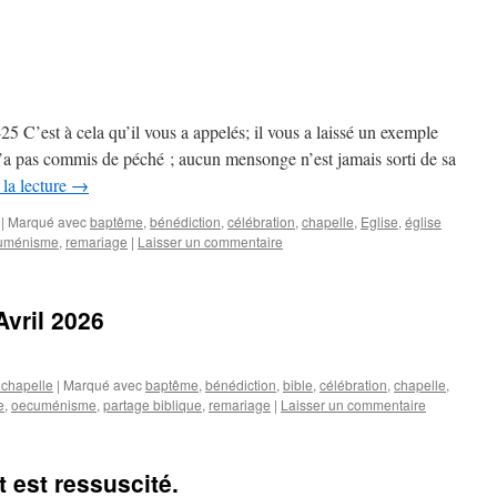
5 C’est à cela qu’il vous a appelés; il vous a laissé un exemple
 n’a pas commis de péché ; aucun mensonge n’est jamais sorti de sa
la lecture
→
|
Marqué avec
baptême
,
bénédiction
,
célébration
,
chapelle
,
Eglise
,
église
uménisme
,
remariage
|
Laisser un commentaire
Avril 2026
 chapelle
|
Marqué avec
baptême
,
bénédiction
,
bible
,
célébration
,
chapelle
,
e
,
oecuménisme
,
partage biblique
,
remariage
|
Laisser un commentaire
t est ressuscité.