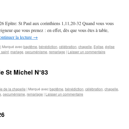
026 Epître: St Paul aux corinthiens 1,11,20-32 Quand vous vous
eigneur que vous prenez : en effet, dès que vous êtes à table,
ntinuer la lecture
→
|
Marqué avec
baptême
,
bénédiction
,
célébration
,
chapelle
,
Eglise
,
église
 saint
,
mariage
,
oecuménisme
,
remariage
|
Laisser un commentaire
e St Michel N°83
ie de la chapelle
|
Marqué avec
baptême
,
bénédiction
,
célébration
,
chapelle
,
e
,
oecuménisme
,
remariage
|
Laisser un commentaire
26