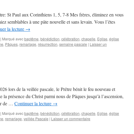
e: St Paul aux Corinthiens 1, 5, 7-8 Mes frères, éliminez en vous
iez semblables à une pâte nouvelle et sans levain. Vous l’êtes
uer la lecture
→
|
Marqué avec
baptême
,
bénédiction
,
célébration
,
chapelle
,
Eglise
,
église
me
,
Pâques
,
remariage
,
résurrection
,
semaine pascale
|
Laisser un
26 lors de la veillée pascale, le Prêtre bénit le feu nouveau et
nte la présence du Christ parmi nous de Pâques jusqu’à l’ascension,
our de …
Continuer la lecture
→
|
Marqué avec
baptême
,
bénédiction
,
célébration
,
chapelle
,
Eglise
,
église
me
,
remariage
,
veillée Pascale
|
Laisser un commentaire