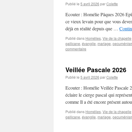
Publié le
5 avril 2026
par
Colette
Ecouter : Homélie Pâques 2026 Epîtr
ce vieux levain pour que vous deven
déjà en réalité depuis que …
Contin
Publié dans
Homélies
,
Vie de la chapelle
gallicane
,
évangile
,
mariage
,
oecuménis
commentaire
Veillée Pascale 2026
Publié le
5 avril 2026
par
Colette
Ecouter : Homélie Veillée Pascale 20
éclaire le cierge pascal qui représe
comme Il a été encore présent aut
Publié dans
Homélies
,
Vie de la chapelle
gallicane
,
évangile
,
mariage
,
oecuménis