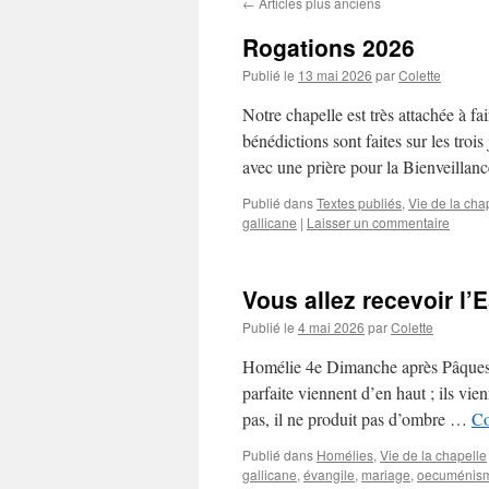
←
Articles plus anciens
Rogations 2026
Publié le
13 mai 2026
par
Colette
Notre chapelle est très attachée à fa
bénédictions sont faites sur les troi
avec une prière pour la Bienveilla
Publié dans
Textes publiés
,
Vie de la cha
gallicane
|
Laisser un commentaire
Vous allez recevoir l’E
Publié le
4 mai 2026
par
Colette
Homélie 4e Dimanche après Pâques 2
parfaite viennent d’en haut ; ils vi
pas, il ne produit pas d’ombre …
Co
Publié dans
Homélies
,
Vie de la chapelle
gallicane
,
évangile
,
mariage
,
oecuménis