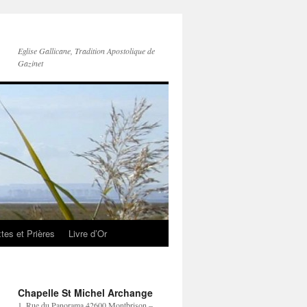
Eglise Gallicane, Tradition Apostolique de
Gazinet
tes et Prières
Livre d’Or
Chapelle St Michel Archange
1, Rue du Panorama 42600 Montbrison –