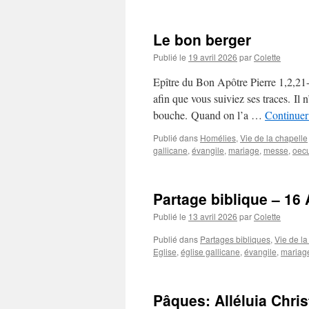
Le bon berger
Publié le
19 avril 2026
par
Colette
Epître du Bon Apôtre Pierre 1,2,21-2
afin que vous suiviez ses traces. Il
bouche. Quand on l’a …
Continuer 
Publié dans
Homélies
,
Vie de la chapelle
gallicane
,
évangile
,
mariage
,
messe
,
oec
Partage biblique – 16 
Publié le
13 avril 2026
par
Colette
Publié dans
Partages bibliques
,
Vie de la
Eglise
,
église gallicane
,
évangile
,
mariag
Pâques: Alléluia Chris