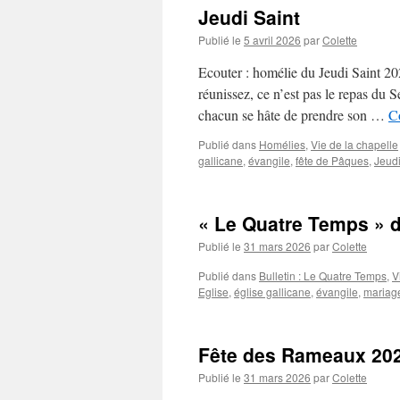
Jeudi Saint
Publié le
5 avril 2026
par
Colette
Ecouter : homélie du Jeudi Saint 2
réunissez, ce n’est pas le repas du S
chacun se hâte de prendre son …
Co
Publié dans
Homélies
,
Vie de la chapelle
gallicane
,
évangile
,
fête de Pâques
,
Jeudi
« Le Quatre Temps » d
Publié le
31 mars 2026
par
Colette
Publié dans
Bulletin : Le Quatre Temps
,
V
Eglise
,
église gallicane
,
évangile
,
mariag
Fête des Rameaux 20
Publié le
31 mars 2026
par
Colette