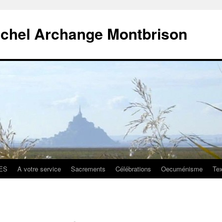
ichel Archange Montbrison
ES
A votre service
Sacrements
Célébrations
Oecuménisme
Tex