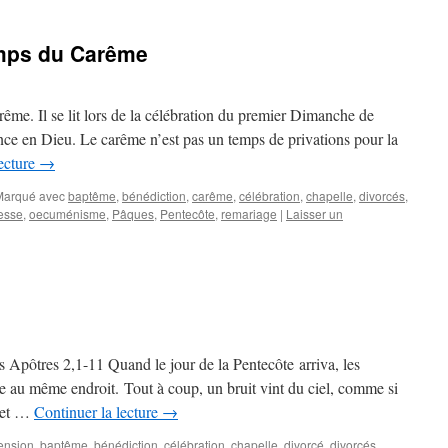
emps du Carême
me. Il se lit lors de la célébration du premier Dimanche de
nce en Dieu. Le carême n’est pas un temps de privations pour la
lecture
→
Marqué avec
baptême
,
bénédiction
,
carême
,
célébration
,
chapelle
,
divorcés
,
esse
,
oecuménisme
,
Pâques
,
Pentecôte
,
remariage
|
Laisser un
s Apôtres 2,1-11 Quand le jour de la Pentecôte arriva, les
le au même endroit. Tout à coup, un bruit vint du ciel, comme si
, et …
Continuer la lecture
→
ension
,
baptême
,
bénédiction
,
célébration
,
chapelle
,
divorcé
,
divorcés
,