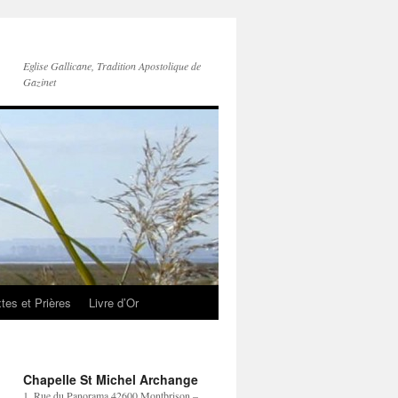
Eglise Gallicane, Tradition Apostolique de
Gazinet
tes et Prières
Livre d’Or
Chapelle St Michel Archange
1, Rue du Panorama 42600 Montbrison –