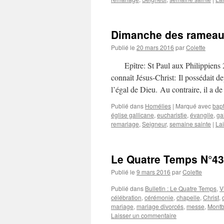
Dimanche des ramea
Publié le
20 mars 2016
par
Colette
Epître: St Paul aux Philippiens 2
connaît Jésus-Christ: Il possédait d
l’égal de Dieu. Au contraire, il a
Publié dans
Homélies
|
Marqué avec
bap
église gallicane
,
eucharistie
,
évangile
,
ga
remariage
,
Seigneur
,
semaine sainte
|
La
Le Quatre Temps N°43 
Publié le
9 mars 2016
par
Colette
Publié dans
Bulletin : Le Quatre Temps
,
V
célébration
,
cérémonie
,
chapelle
,
Christ
,
mariage
,
mariage divorcés
,
messe
,
Montb
Laisser un commentaire