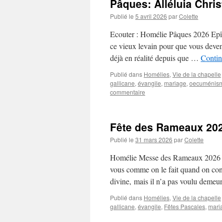
Pâques: Alléluia Chris
Publié le
5 avril 2026
par
Colette
Ecouter : Homélie Pâques 2026 Epîtr
ce vieux levain pour que vous deven
déjà en réalité depuis que …
Contin
Publié dans
Homélies
,
Vie de la chapelle
gallicane
,
évangile
,
mariage
,
oecuménis
commentaire
Fête des Rameaux 20
Publié le
31 mars 2026
par
Colette
Homélie Messe des Rameaux 2026 Ep
vous comme on le fait quand on conna
divine, mais il n’a pas voulu demeu
Publié dans
Homélies
,
Vie de la chapelle
gallicane
,
évangile
,
Fêtes Pascales
,
mari