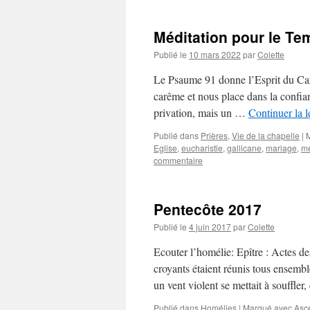
Méditation pour le T
Publié le
10 mars 2022
par
Colette
Le Psaume 91 donne l’Esprit du Carê
carême et nous place dans la confia
privation, mais un …
Continuer la 
Publié dans
Prières
,
Vie de la chapelle
|
Eglise
,
eucharistie
,
gallicane
,
mariage
,
m
commentaire
Pentecôte 2017
Publié le
4 juin 2017
par
Colette
Ecouter l’homélie: Epître : Actes de
croyants étaient réunis tous ensemb
un vent violent se mettait à souffler
Publié dans
Homélies
|
Marqué avec
Asc