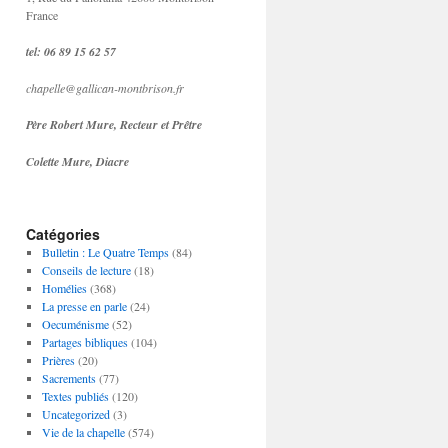
France
tel: 06 89 15 62 57
chapelle@gallican-montbrison.fr
Père Robert Mure, Recteur et Prêtre
Colette Mure, Diacre
Catégories
Bulletin : Le Quatre Temps
(84)
Conseils de lecture
(18)
Homélies
(368)
La presse en parle
(24)
Oecuménisme
(52)
Partages bibliques
(104)
Prières
(20)
Sacrements
(77)
Textes publiés
(120)
Uncategorized
(3)
Vie de la chapelle
(574)