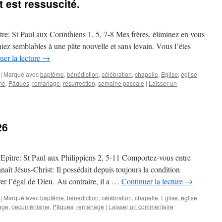
t est ressuscité.
e: St Paul aux Corinthiens 1, 5, 7-8 Mes frères, éliminez en vous
iez semblables à une pâte nouvelle et sans levain. Vous l’êtes
uer la lecture
→
|
Marqué avec
baptême
,
bénédiction
,
célébration
,
chapelle
,
Eglise
,
église
me
,
Pâques
,
remariage
,
résurrection
,
semaine pascale
|
Laisser un
26
ître: St Paul aux Philippiens 2, 5-11 Comportez-vous entre
ît Jésus-Christ: Il possédait depuis toujours la condition
rer l’égal de Dieu. Au contraire, il a …
Continuer la lecture
→
|
Marqué avec
baptême
,
bénédiction
,
célébration
,
chapelle
,
Eglise
,
église
age
,
oecuménisme
,
Pâques
,
remariage
|
Laisser un commentaire