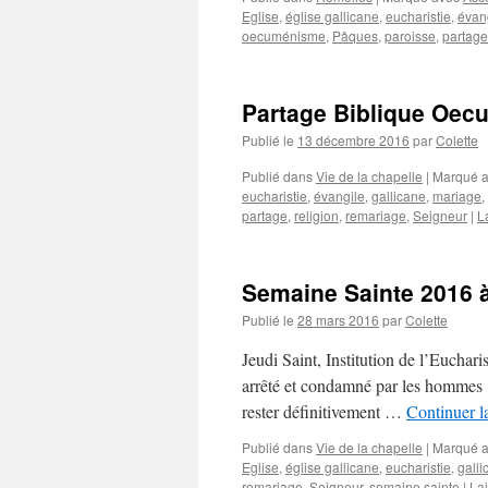
Eglise
,
église gallicane
,
eucharistie
,
évan
oecuménisme
,
Pâques
,
paroisse
,
partage
Partage Biblique Oec
Publié le
13 décembre 2016
par
Colette
Publié dans
Vie de la chapelle
|
Marqué 
eucharistie
,
évangile
,
gallicane
,
mariage
,
partage
,
religion
,
remariage
,
Seigneur
|
L
Semaine Sainte 2016 à
Publié le
28 mars 2016
par
Colette
Jeudi Saint, Institution de l’Eucha
arrêté et condamné par les hommes 
rester définitivement …
Continuer l
Publié dans
Vie de la chapelle
|
Marqué 
Eglise
,
église gallicane
,
eucharistie
,
galli
remariage
,
Seigneur
,
semaine sainte
|
La