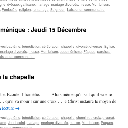
gile
,
évêque
,
gallicane
,
mariage
,
mariage divorcés
,
messe
,
Montbrison
,
,
Pentecôte
,
religion
,
remariage
,
Seigneur
|
Laisser un commentaire
uménique : Jeudi 15 Décembre
avec
baptême
,
bénédiction
,
célébration
,
chapelle
,
divorcé
,
divorcés
,
Eglise
,
mariage divorcés
,
messe
,
Montbrison
,
oecuménisme
,
Pâques
,
paroisse
,
aisser un commentaire
 la chapelle
ristie. Ecouter l’homélie: Alors même qu’il sait qu’il va être
… qu’il va mourir sur une croix … le Christ instaure le moyen de
a lecture
→
avec
baptême
,
bénédiction
,
célébration
,
chapelle
,
chemin de croix
,
divorcé
,
cane
,
Jeudi saint
,
mariage
,
mariage divorcés
,
messe
,
Montbrison
,
Pâques
,
isser un commentaire