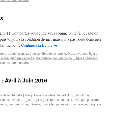
ux
, 5-11 Comportez-vous entre vous comme on le fait quand on
epuis toujours la condition divine, mais il n’a pas voulu demeurer
 de lui-même …
Continuer la lecture
→
tême
,
bénédiction
,
carême
,
célébration
,
chapelle
,
Dieu
,
divorcés
,
Eglise
,
llicane
,
mariage divorcés
,
Montbrison
,
oecuménisme
,
Pâques
,
rameaux
,
isser un commentaire
: Avril à Juin 2016
ie de la chapelle
|
Marqué avec
baptême
,
bénédiction
,
catholique
,
divorcé
,
divorcés
,
Eglise
,
église gallicane
,
eucharistie
,
évangile
,
gallicane
,
rison
,
oecuménisme
,
Pâques
,
quatre temps
,
religion
,
remariage
,
Seigneur
|