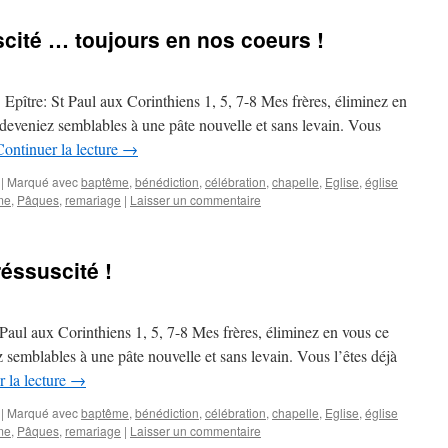
scité … toujours en nos coeurs !
ître: St Paul aux Corinthiens 1, 5, 7-8 Mes frères, éliminez en
deveniez semblables à une pâte nouvelle et sans levain. Vous
Continuer la lecture
→
|
Marqué avec
baptême
,
bénédiction
,
célébration
,
chapelle
,
Eglise
,
église
me
,
Pâques
,
remariage
|
Laisser un commentaire
éssuscité !
aul aux Corinthiens 1, 5, 7-8 Mes frères, éliminez en vous ce
 semblables à une pâte nouvelle et sans levain. Vous l’êtes déjà
 la lecture
→
|
Marqué avec
baptême
,
bénédiction
,
célébration
,
chapelle
,
Eglise
,
église
me
,
Pâques
,
remariage
|
Laisser un commentaire