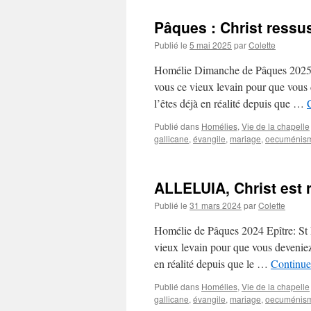
Pâques : Christ ressu
Publié le
5 mai 2025
par
Colette
Homélie Dimanche de Pâques 2025 Ep
vous ce vieux levain pour que vous 
l’êtes déjà en réalité depuis que …
Publié dans
Homélies
,
Vie de la chapelle
gallicane
,
évangile
,
mariage
,
oecuménis
ALLELUIA, Christ est r
Publié le
31 mars 2024
par
Colette
Homélie de Pâques 2024 Epître: St P
vieux levain pour que vous deveniez
en réalité depuis que le …
Continuer
Publié dans
Homélies
,
Vie de la chapelle
gallicane
,
évangile
,
mariage
,
oecuménis