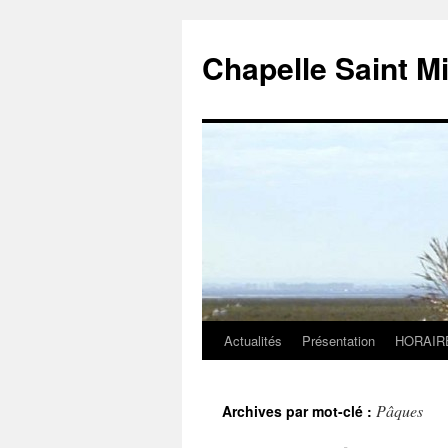
Chapelle Saint M
Actualités
Présentation
HORAIR
Aller
au
Pâques
Archives par mot-clé :
contenu