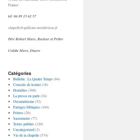
France
tel: 06 89 15 62 57
chapelle@gallican-montbrison.fr
Père Robert Mure, Recteur et Prêtre
Colette Mure, Diacre
Catégories
Bulletin : Le Quatre Temps
(84)
Conseils de lecture
(18)
Homélies
(368)
La presse en parle
(24)
Oecuménisme
(52)
Partages bibliques
(104)
Prières
(20)
Sacrements
(77)
Textes publiés
(120)
Uncategorized
(3)
Vie de la chapelle
(574)