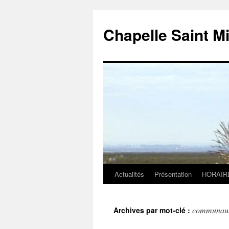
Chapelle Saint M
Actualités
Présentation
HORAIR
Aller
au
communauté
Archives par mot-clé :
contenu