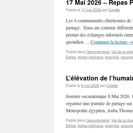
17 Mai 2026 – Repas 
Publié le
17 mai 2026
par
Colette
Les 4 communautés chrétiennes de M
partagé. Dans un contexte différent
permet des échanges informels entr
quotidien …
Continuer la lecture
Publié dans
Oecuménisme
,
Vie de la cha
Eglise
,
église gallicane
,
évangile
,
oecum
L’élévation de l’humai
Publié le
9 mai 2026
par
Colette
Journée oecuménique 8 Mai 2026 Le
organisé une journée de partage sur l
Métropolite égyptien, Anba Thomas
Publié dans
Oecuménisme
,
Vie de la cha
Eglise
,
église gallicane
,
évangile
,
oecum