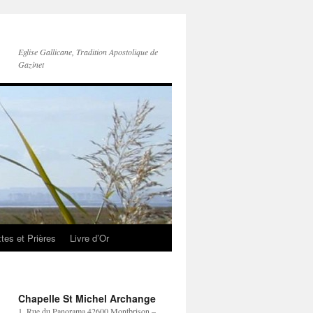
Eglise Gallicane, Tradition Apostolique de
Gazinet
tes et Prières
Livre d’Or
Chapelle St Michel Archange
1, Rue du Panorama 42600 Montbrison –