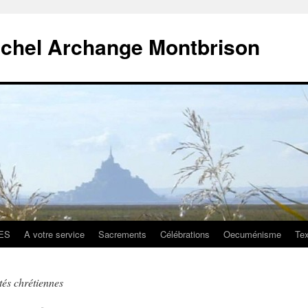
ichel Archange Montbrison
ES
A votre service
Sacrements
Célébrations
Oecuménisme
Tex
s chrétiennes