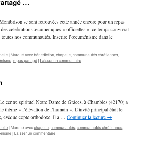
Partagé …
ontbrison se sont retrouvées cette année encore pour un repas
 des célébrations œcuméniques « officielles », ce temps convivial
e toutes nos communautés. Inscrire l’œcuménisme dans le
→
pelle
|
Marqué avec
bénédiction
,
chapelle
,
communautés chrétiennes
,
énisme
,
repas partagé
|
Laisser un commentaire
n
 centre spirituel Notre Dame de Grâces, à Chambles (42170) a
e thème » l’élévation de l’humain ». L’invité principal était le
, évêque copte orthodoxe. Il a …
Continuer la lecture
→
pelle
|
Marqué avec
chapelle
,
communautés
,
communautés chrétiennes
,
énisme
|
Laisser un commentaire