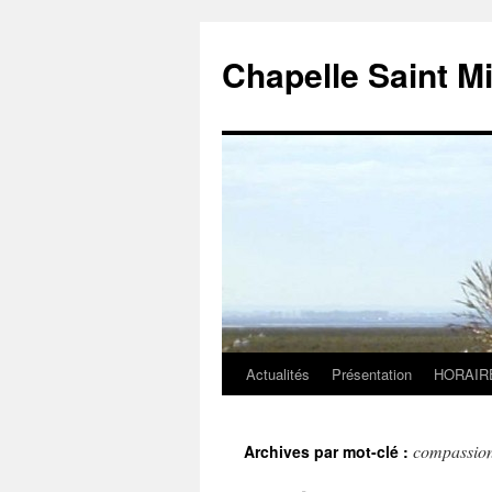
Chapelle Saint M
Actualités
Présentation
HORAIR
Aller
au
compassio
Archives par mot-clé :
contenu