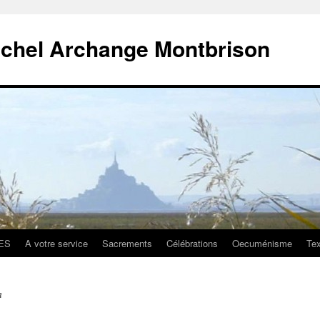
ichel Archange Montbrison
ES
A votre service
Sacrements
Célébrations
Oecuménisme
Tex
n