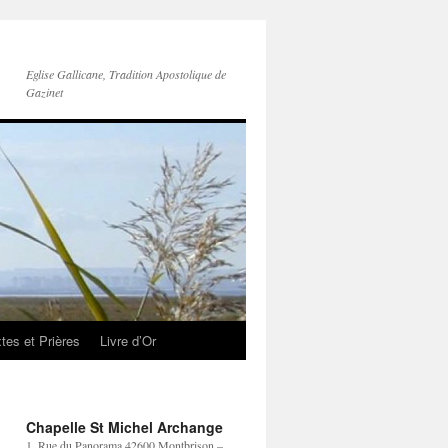
Eglise Gallicane, Tradition Apostolique de
Gazinet
tes et Prières
Livre d’Or
Chapelle St Michel Archange
1, Rue du Panorama 42600 Montbrison –