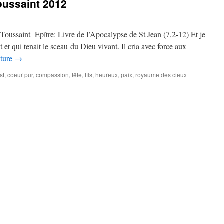
Toussaint 2012
oussaint Epître: Livre de l’Apocalypse de St Jean (7,2-12) Et je
t et qui tenait le sceau du Dieu vivant. Il cria avec force aux
cture
→
st
,
coeur pur
,
compassion
,
fête
,
fils
,
heureux
,
paix
,
royaume des cieux
|