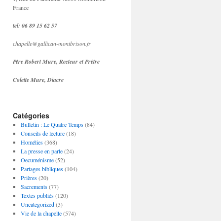
France
tel: 06 89 15 62 57
chapelle@gallican-montbrison.fr
Père Robert Mure, Recteur et Prêtre
Colette Mure, Diacre
Catégories
Bulletin : Le Quatre Temps
(84)
Conseils de lecture
(18)
Homélies
(368)
La presse en parle
(24)
Oecuménisme
(52)
Partages bibliques
(104)
Prières
(20)
Sacrements
(77)
Textes publiés
(120)
Uncategorized
(3)
Vie de la chapelle
(574)