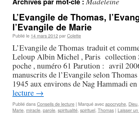
Madeleine
Archives par mot-clé :
L’Evangile de Thomas, l’Evang
l’Evangile de Marie
Publié le
14 mars 2012
par
Colette
L’Evangile de Thomas traduit et comme
Leloup Albin Michel , Paris collection S
poche , numéro 61 Parution : avril 20
manuscrits de l’Evangile selon Thomas 
1945 aux environs de Nag Hammadi e
lecture
→
Publié dans
Conseils de lecture
|
Marqué avec
apocryphe
,
Dieu
Marie
,
miracle
,
parole
,
spiritualité
,
spirituel
,
Thomas
|
Laisser u