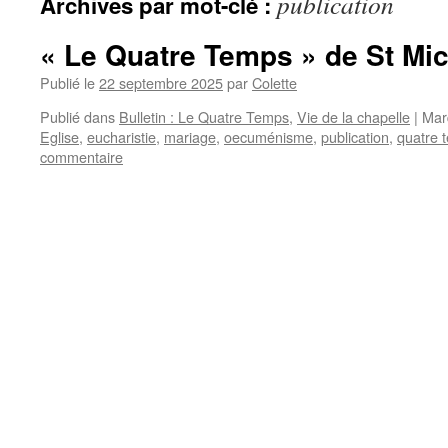
publication
Archives par mot-clé :
« Le Quatre Temps » de St Mi
Publié le
22 septembre 2025
par
Colette
Publié dans
Bulletin : Le Quatre Temps
,
Vie de la chapelle
|
Mar
Eglise
,
eucharistie
,
mariage
,
oecuménisme
,
publication
,
quatre 
commentaire