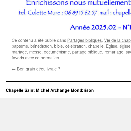
Ce contenu a été publié dans
Partages bibliques
,
Vie de la chap
baptême
,
bénédiction
,
bible
,
célébration
,
chapelle
,
Eglise
,
église
mariage
,
messe
,
oecuménisme
,
partage biblique
,
remariage
,
sa
favoris avec
ce permalien
.
←
Bon grain et/ou ivraie ?
Chapelle Saint Michel Archange Montbrison