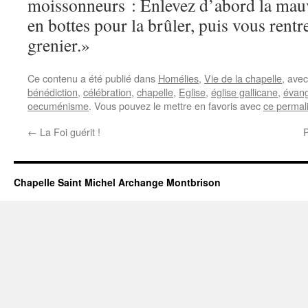
moissonneurs : Enlevez d’abord la mauva
en bottes pour la brûler, puis vous rent
grenier.»
Ce contenu a été publié dans
Homélies
,
Vie de la chapelle
, ave
bénédiction
,
célébration
,
chapelle
,
Eglise
,
église gallicane
,
évang
oecuménisme
. Vous pouvez le mettre en favoris avec
ce permal
←
La Foi guérit !
P
Chapelle Saint Michel Archange Montbrison