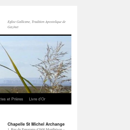
Eglise Gallicane, Tradition Apostolique de
Gazinet
tes et Prières
Livre d’Or
Chapelle St Michel Archange
1, Rue du Panorama 42600 Montbrison –