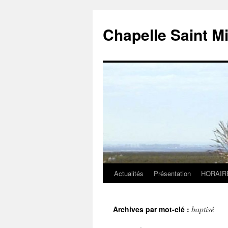
Chapelle Saint M
Actualités
Présentation
HORAIR
Aller
au
baptisé
Archives par mot-clé :
contenu