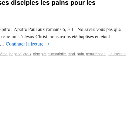
ses disciples les pains pour les
ître : Apôtre Paul aux romains 6, 3-11 Ne savez-vous pas que
r être unis à Jésus-Christ, nous avons été baptisés en étant
, …
Continuer la lecture
→
tême
,
baptisé
,
croix
,
disciple
,
eucharistie
,
mort
,
pain
,
resurrection
|
Laisser un