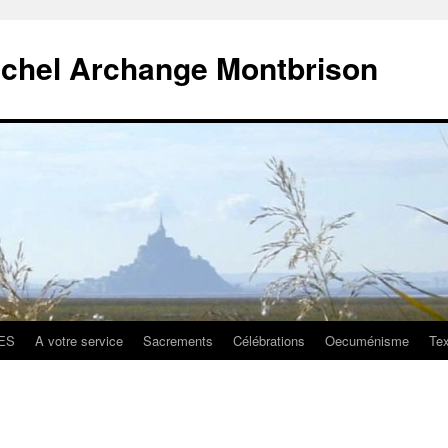
ichel Archange Montbrison
ES
A votre service
Sacrements
Célébrations
Oecuménisme
Tex