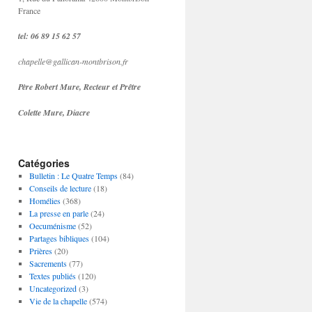
France
tel: 06 89 15 62 57
chapelle@gallican-montbrison.fr
Père Robert Mure, Recteur et Prêtre
Colette Mure, Diacre
Catégories
Bulletin : Le Quatre Temps
(84)
Conseils de lecture
(18)
Homélies
(368)
La presse en parle
(24)
Oecuménisme
(52)
Partages bibliques
(104)
Prières
(20)
Sacrements
(77)
Textes publiés
(120)
Uncategorized
(3)
Vie de la chapelle
(574)