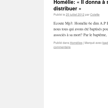
Homélie: « Il donna à 
distribuer »
Publié le
25 juillet 2012
par
Colette
Ecoute Mp3: Homélie 6e dim A.P Ep
nous tous qui avons été baptisés pou
associés à sa mort? Par le baptême
Publié dans
Homélies
|
Marqué avec
bap
commentaire