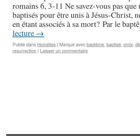
romains 6, 3-11 Ne savez-vous pas que 
baptisés pour être unis à Jésus-Christ, 
en étant associés à sa mort? Par le bap
lecture
→
Publié dans
Homélies
|
Marqué avec
baptême
,
baptisé
,
croix
,
di
resurrection
|
Laisser un commentaire