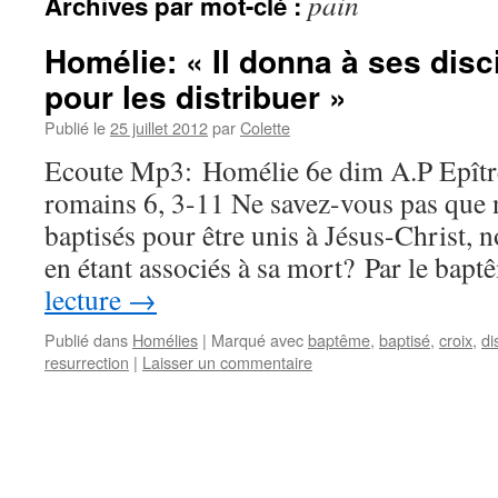
pain
Archives par mot-clé :
Homélie: « Il donna à ses disc
pour les distribuer »
Publié le
25 juillet 2012
par
Colette
Ecoute Mp3: Homélie 6e dim A.P Epître
romains 6, 3-11 Ne savez-vous pas que 
baptisés pour être unis à Jésus-Christ, 
en étant associés à sa mort? Par le bap
lecture
→
Publié dans
Homélies
|
Marqué avec
baptême
,
baptisé
,
croix
,
di
resurrection
|
Laisser un commentaire