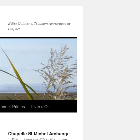
Eglise Gallicane, Tradition Apostolique de
Gazinet
tes et Prières
Livre d’Or
Chapelle St Michel Archange
1, Rue du Panorama 42600 Montbrison –