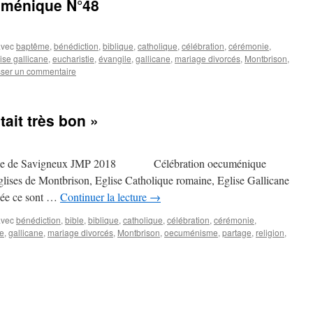
uménique N°48
avec
baptême
,
bénédiction
,
biblique
,
catholique
,
célébration
,
cérémonie
,
ise gallicane
,
eucharistie
,
évangile
,
gallicane
,
mariage divorcés
,
Montbrison
,
sser un commentaire
tait très bon »
glise de Savigneux JMP 2018 Célébration oecuménique
Eglises de Montbrison, Eglise Catholique romaine, Eglise Gallicane
nnée ce sont …
Continuer la lecture
→
avec
bénédiction
,
bible
,
biblique
,
catholique
,
célébration
,
cérémonie
,
le
,
gallicane
,
mariage divorcés
,
Montbrison
,
oecuménisme
,
partage
,
religion
,