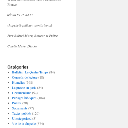
France
tel: 06 89 15 62 57
chapelle@gallican-montbrison.fr
Père Robert Mure, Recteur et Prêtre
Colette Mure, Diacre
Catégories
Bulletin : Le Quatre Temps
(84)
Conseils de lecture
(18)
Homélies
(368)
La presse en parle
(24)
Oecuménisme
(52)
Partages bibliques
(104)
Prières
(20)
Sacrements
(77)
Textes publiés
(120)
Uncategorized
(3)
Vie de la chapelle
(574)