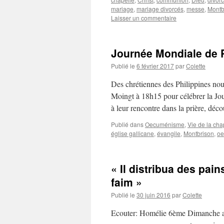
mariage
,
mariage divorcés
,
messe
,
Montb
Laisser un commentaire
Journée Mondiale de 
Publié le
6 février 2017
par
Colette
Des chrétiennes des Philippines nou
Moingt à 18h15 pour célébrer la Jou
à leur rencontre dans la prière, déc
Publié dans
Oecuménisme
,
Vie de la cha
église gallicane
,
évangile
,
Montbrison
,
oe
« Il distribua des pai
faim »
Publié le
30 juin 2016
par
Colette
Ecouter: Homélie 6ème Dimanche ap