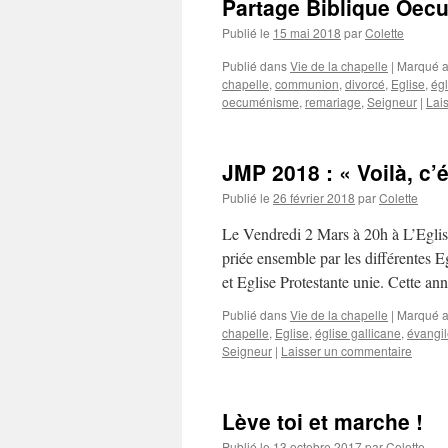
Partage Biblique Oec
Publié le
15 mai 2018
par
Colette
Publié dans
Vie de la chapelle
|
Marqué 
chapelle
,
communion
,
divorcé
,
Eglise
,
égl
oecuménisme
,
remariage
,
Seigneur
|
Lai
JMP 2018 : « Voilà, c’é
Publié le
26 février 2018
par
Colette
Le Vendredi 2 Mars à 20h à L’E
priée ensemble par les différentes 
et Eglise Protestante unie. Cette a
Publié dans
Vie de la chapelle
|
Marqué 
chapelle
,
Eglise
,
église gallicane
,
évangi
Seigneur
|
Laisser un commentaire
Lève toi et marche !
Publié le
13 octobre 2017
par
Colette