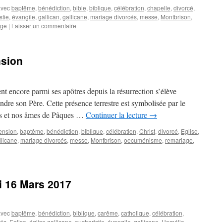
avec
baptême
,
bénédiction
,
bible
,
biblique
,
célébration
,
chapelle
,
divorcé
,
stie
,
évangile
,
gallican
,
gallicane
,
mariage divorcés
,
messe
,
Montbrison
,
age
|
Laisser un commentaire
nsion
nt encore parmi ses apôtres depuis la résurrection s’élève
ndre son Père. Cette présence terrestre est symbolisée par le
ses et nos âmes de Pâques …
Continuer la lecture
→
ension
,
baptême
,
bénédiction
,
biblique
,
célébration
,
Christ
,
divorcé
,
Eglise
,
llicane
,
mariage divorcés
,
messe
,
Montbrison
,
oecuménisme
,
remariage
,
i 16 Mars 2017
avec
baptême
,
bénédiction
,
biblique
,
carême
,
catholique
,
célébration
,
cés
,
Eglise
,
église gallicane
,
eucharistie
,
évangile
,
gallicane
,
Homélie
,