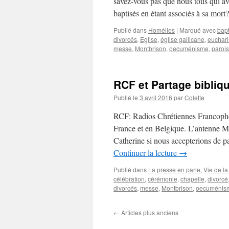
savez-vous pas que nous tous qui avo
baptisés en étant associés à sa mor
Publié dans
Homélies
|
Marqué avec
bap
divorcés
,
Eglise
,
église gallicane
,
euchari
messe
,
Montbrison
,
oecuménisme
,
paroi
RCF et Partage bibli
Publié le
3 avril 2016
par
Colette
RCF: Radios Chrétiennes Francophon
France et en Belgique. L’antenne M
Catherine si nous accepterions de 
Continuer la lecture
→
Publié dans
La presse en parle
,
Vie de la
célébration
,
cérémonie
,
chapelle
,
divorcé
divorcés
,
messe
,
Montbrison
,
oecuménis
←
Articles plus anciens