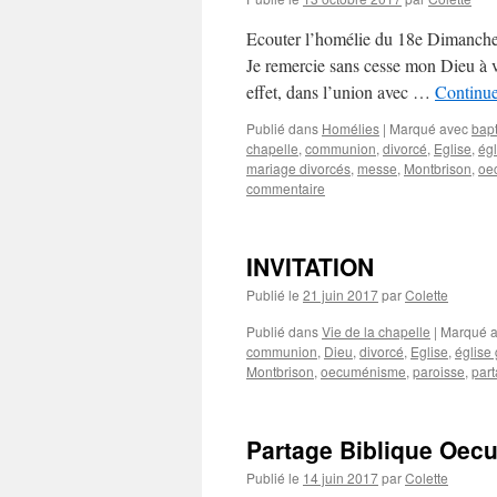
Ecouter l’homélie du 18e Dimanche a
Je remercie sans cesse mon Dieu à vo
effet, dans l’union avec …
Continue
Publié dans
Homélies
|
Marqué avec
bap
chapelle
,
communion
,
divorcé
,
Eglise
,
égl
mariage divorcés
,
messe
,
Montbrison
,
oe
commentaire
INVITATION
Publié le
21 juin 2017
par
Colette
Publié dans
Vie de la chapelle
|
Marqué 
communion
,
Dieu
,
divorcé
,
Eglise
,
église 
Montbrison
,
oecuménisme
,
paroisse
,
par
Partage Biblique Oec
Publié le
14 juin 2017
par
Colette