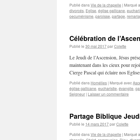
Publié dans
Vie de la chapelle
|
Marqué 
divorcés
,
Eglise
,
église gallicane
,
euchari
oecuménisme
,
paroisse
,
partage
,
remari
Célébration de l’Asce
Publié le
30 mai 2017
par
Colette
Le Jeudi de l’Ascension, Jésus prése
maintenant dans les cieux pour rejoi
Cierge Pascal qui éclaire nos Egli
Publié dans
Homélies
|
Marqué avec
Asc
église gallicane
,
eucharistie
,
évangile
,
ga
Seigneur
|
Laisser un commentaire
Partage Biblique Jeud
Publié le
14 mars 2017
par
Colette
Publié dans
Vie de la chapelle
|
Marqué 
chapelle
,
Christ
,
communion
,
Dieu
,
divor