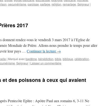
rison
,
oecuménisme
,
paroisse
,
partage
,
religion
,
remariage
,
Seigneur
|
Prières 2017
s donnent rendez-vous le vendredi 3 mars 2017 à l’Eglise de
rnée Mondiale de Prière. Allons-nous prendre le temps pour aller
ouvrir leur pays …
Continuer la lecture
→
pelle
|
Marqué avec
baptême
,
bénédiction
,
bible
,
biblique
,
célébration
,
cuménisme
,
Seigneur
|
Laisser un commentaire
ns et des poissons à ceux qui avaient
rès Pentecôte Epître : Apôtre Paul aux romains 6, 3-11 Ne