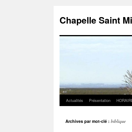
Chapelle Saint M
Actualités
Présentation
HORAIR
Aller
au
biblique
Archives par mot-clé :
contenu