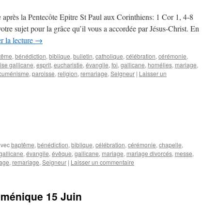
près la Pentecôte Epitre St Paul aux Corinthiens: 1 Cor 1, 4-8
tre sujet pour la grâce qu’il vous a accordée par Jésus-Christ. En
r la lecture
→
tême
,
bénédiction
,
biblique
,
bulletin
,
catholique
,
célébration
,
cérémonie
,
ise gallicane
,
esprit
,
eucharistie
,
évangile
,
foi
,
gallicane
,
homélies
,
mariage
,
cuménisme
,
paroisse
,
religion
,
remariage
,
Seigneur
|
Laisser un
avec
baptême
,
bénédiction
,
biblique
,
célébration
,
cérémonie
,
chapelle
,
gallicane
,
évangile
,
évêque
,
gallicane
,
mariage
,
mariage divorcés
,
messe
,
tage
,
remariage
,
Seigneur
|
Laisser un commentaire
uménique 15 Juin