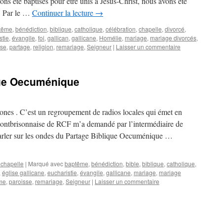
ns été baptisés pour être unis à Jésus-Christ, nous avons été
t? Par le …
Continuer la lecture
→
tême
,
bénédiction
,
biblique
,
catholique
,
célébration
,
chapelle
,
divorcé
,
stie
,
évangile
,
foi
,
gallican
,
gallicane
,
Homélie
,
mariage
,
mariage divorcés
,
sse
,
partage
,
religion
,
remariage
,
Seigneur
|
Laisser un commentaire
que Oecuménique
es . C’est un regroupement de radios locales qui émet en
ontbrisonnaise de RCF m’a demandé par l’intermédiaire de
parler sur les ondes du Partage Biblique Oecuménique …
 chapelle
|
Marqué avec
baptême
,
bénédiction
,
bible
,
biblique
,
catholique
,
,
église gallicane
,
eucharistie
,
évangile
,
gallicane
,
mariage
,
mariage
me
,
paroisse
,
remariage
,
Seigneur
|
Laisser un commentaire