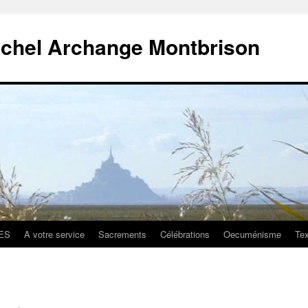
ichel Archange Montbrison
ES
A votre service
Sacrements
Célébrations
Oecuménisme
Tex