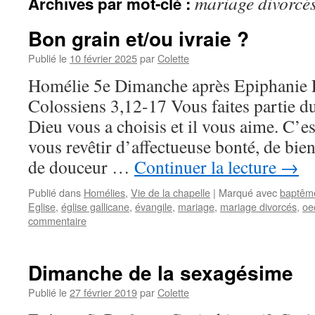
mariage divorcé
Archives par mot-clé :
Bon grain et/ou ivraie ?
Publié le
10 février 2025
par
Colette
Homélie 5e Dimanche après Epiphanie Ep
Colossiens 3,12-17 Vous faites partie d
Dieu vous a choisis et il vous aime. C’
vous revêtir d’affectueuse bonté, de bien
de douceur …
Continuer la lecture
→
Publié dans
Homélies
,
Vie de la chapelle
|
Marqué avec
baptêm
Eglise
,
église gallicane
,
évangile
,
mariage
,
mariage divorcés
,
oe
commentaire
Dimanche de la sexagésime
Publié le
27 février 2019
par
Colette