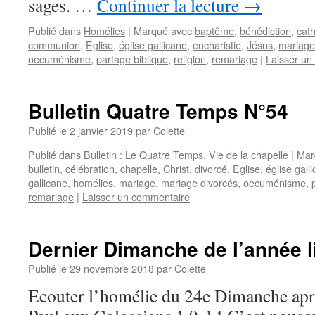
sages. …
Continuer la lecture
→
Publié dans
Homélies
|
Marqué avec
baptême
,
bénédiction
,
cath
communion
,
Eglise
,
église gallicane
,
eucharistie
,
Jésus
,
mariage
oecuménisme
,
partage biblique
,
religion
,
remariage
|
Laisser un
Bulletin Quatre Temps N°54
Publié le
2 janvier 2019
par
Colette
Publié dans
Bulletin : Le Quatre Temps
,
Vie de la chapelle
|
Mar
bulletin
,
célébration
,
chapelle
,
Christ
,
divorcé
,
Eglise
,
église gall
gallicane
,
homélies
,
mariage
,
mariage divorcés
,
oecuménisme
,
remariage
|
Laisser un commentaire
Dernier Dimanche de l’année l
Publié le
29 novembre 2018
par
Colette
Ecouter l’homélie du 24e Dimanche aprè