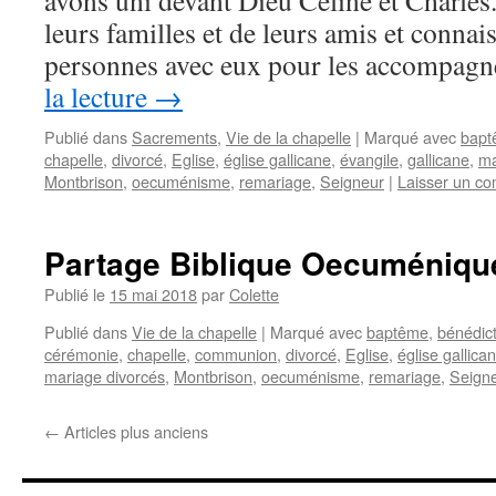
avons uni devant Dieu Céline et Charles.
leurs familles et de leurs amis et conna
personnes avec eux pour les accompag
la lecture
→
Publié dans
Sacrements
,
Vie de la chapelle
|
Marqué avec
bapt
chapelle
,
divorcé
,
Eglise
,
église gallicane
,
évangile
,
gallicane
,
ma
Montbrison
,
oecuménisme
,
remariage
,
Seigneur
|
Laisser un c
Partage Biblique Oecuméniqu
Publié le
15 mai 2018
par
Colette
Publié dans
Vie de la chapelle
|
Marqué avec
baptême
,
bénédic
cérémonie
,
chapelle
,
communion
,
divorcé
,
Eglise
,
église gallica
mariage divorcés
,
Montbrison
,
oecuménisme
,
remariage
,
Seign
←
Articles plus anciens