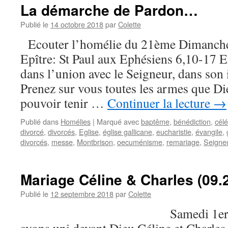
La démarche de Pardon…
Publié le
14 octobre 2018
par
Colette
Ecouter l’homélie du 21ème Dimanche 
Epître: St Paul aux Ephésiens 6,10-17 En
dans l’union avec le Seigneur, dans so
Prenez sur vous toutes les armes que Die
pouvoir tenir …
Continuer la lecture
→
Publié dans
Homélies
|
Marqué avec
baptême
,
bénédiction
,
célé
divorcé
,
divorcés
,
Eglise
,
église gallicane
,
eucharistie
,
évangile
,
divorcés
,
messe
,
Montbrison
,
oecuménisme
,
remariage
,
Seigne
Mariage Céline & Charles (09.
Publié le
12 septembre 2018
par
Colette
Samedi 1er Septemb