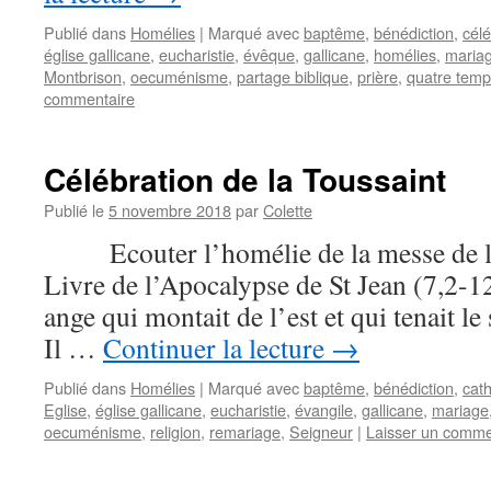
Publié dans
Homélies
|
Marqué avec
baptême
,
bénédiction
,
célé
église gallicane
,
eucharistie
,
évêque
,
gallicane
,
homélies
,
maria
Montbrison
,
oecuménisme
,
partage biblique
,
prière
,
quatre temp
commentaire
Célébration de la Toussaint
Publié le
5 novembre 2018
par
Colette
Ecouter l’homélie de la messe de la
Livre de l’Apocalypse de St Jean (7,2-12
ange qui montait de l’est et qui tenait l
Il …
Continuer la lecture
→
Publié dans
Homélies
|
Marqué avec
baptême
,
bénédiction
,
cath
Eglise
,
église gallicane
,
eucharistie
,
évangile
,
gallicane
,
mariage
oecuménisme
,
religion
,
remariage
,
Seigneur
|
Laisser un comme