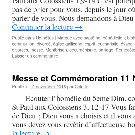
Paul aux Colossiens 1,9-14 C’est pourq
pas de prier pour vous, depuis le jour 
parler de vous. Nous demandons à Dieu
Continuer la lecture
→
Publié dans
Homélies
|
Marqué avec
baptême
,
bénédiction
,
bibl
communion
,
divorcé
,
église gallicane
,
esprit
,
eucharistie
,
évangil
divorcés
,
messe
,
Montbrison
,
oecuménisme
,
partage
,
Pentecôt
Laisser un commentaire
Messe et Commémoration 11 
Publié le
12 novembre 2018
par
Colette
Ecouter l’homélie du 5eme Dim. com
St Paul aux Colossiens 3, 12-17 Vous fai
de Dieu ; Dieu vous a choisis et il vous
vous devez vous revêtir d’affectueuse 
la lecture
→