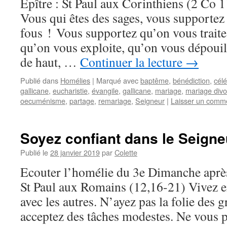
Epître : St Paul aux Corinthiens (2 Co 1
Vous qui êtes des sages, vous supportez 
fous ! Vous supportez qu’on vous trait
qu’on vous exploite, qu’on vous dépouil
de haut, …
Continuer la lecture
→
Publié dans
Homélies
|
Marqué avec
baptême
,
bénédiction
,
célé
gallicane
,
eucharistie
,
évangile
,
gallicane
,
mariage
,
mariage divo
oecuménisme
,
partage
,
remariage
,
Seigneur
|
Laisser un comm
Soyez confiant dans le Seigne
Publié le
28 janvier 2019
par
Colette
Ecouter l’homélie du 3e Dimanche après
St Paul aux Romains (12,16-21) Vivez e
avec les autres. N’ayez pas la folie des 
acceptez des tâches modestes. Ne vous 