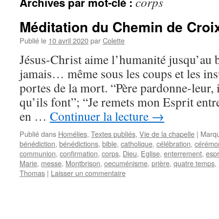
corps
Archives par mot-clé :
Méditation du Chemin de Croi
Publié le
10 avril 2020
par
Colette
Jésus-Christ aime l’humanité jusqu’au b
jamais… même sous les coups et les in
portes de la mort. “Père pardonne-leur, i
qu’ils font”; “Je remets mon Esprit en
en …
Continuer la lecture
→
Publié dans
Homélies
,
Textes publiés
,
Vie de la chapelle
|
Marqu
bénédiction
,
bénédictions
,
bible
,
catholique
,
célébration
,
cérémo
communion
,
confirmation
,
corps
,
Dieu
,
Eglise
,
enterrement
,
espr
Marie
,
messe
,
Montbrison
,
oecuménisme
,
prière
,
quatre temps
,
Thomas
|
Laisser un commentaire