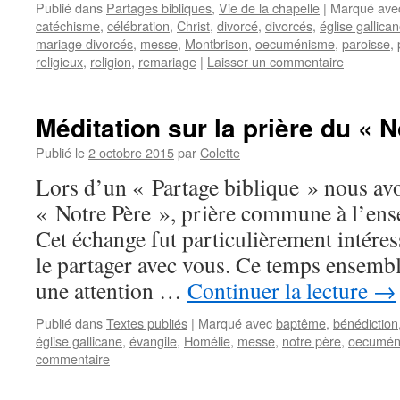
Publié dans
Partages bibliques
,
Vie de la chapelle
|
Marqué ave
catéchisme
,
célébration
,
Christ
,
divorcé
,
divorcés
,
église gallica
mariage divorcés
,
messe
,
Montbrison
,
oecuménisme
,
paroisse
,
religieux
,
religion
,
remariage
|
Laisser un commentaire
Méditation sur la prière du « N
Publié le
2 octobre 2015
par
Colette
Lors d’un « Par­tage bi­bli­que » nous av
« No­tre Père », prière com­mune à l’en­se
Cet échange fut par­ti­cu­liè­re­ment in­té­res
le par­ta­ger avec vous. Ce temps en­sem­bl
une at­ten­tion …
Continuer la lecture
→
Publié dans
Textes publiés
|
Marqué avec
baptême
,
bénédiction
église gallicane
,
évangile
,
Homélie
,
messe
,
notre père
,
oecumén
commentaire