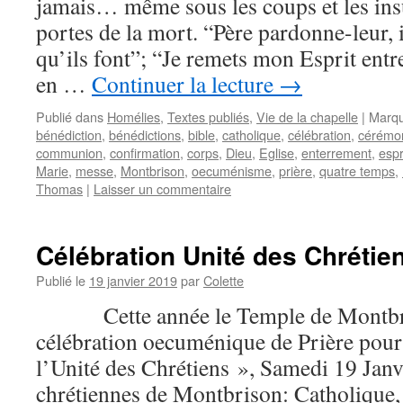
jamais… même sous les coups et les in
portes de la mort. “Père pardonne-leur, i
qu’ils font”; “Je remets mon Esprit en
en …
Continuer la lecture
→
Publié dans
Homélies
,
Textes publiés
,
Vie de la chapelle
|
Marqu
bénédiction
,
bénédictions
,
bible
,
catholique
,
célébration
,
cérémo
communion
,
confirmation
,
corps
,
Dieu
,
Eglise
,
enterrement
,
espr
Marie
,
messe
,
Montbrison
,
oecuménisme
,
prière
,
quatre temps
,
Thomas
|
Laisser un commentaire
Célébration Unité des Chrétie
Publié le
19 janvier 2019
par
Colette
Cette année le Temple de Montbriso
célébration oecuménique de Prière pour
l’Unité des Chrétiens », Samedi 19 Jan
chrétiennes de Montbrison: Catholique, 