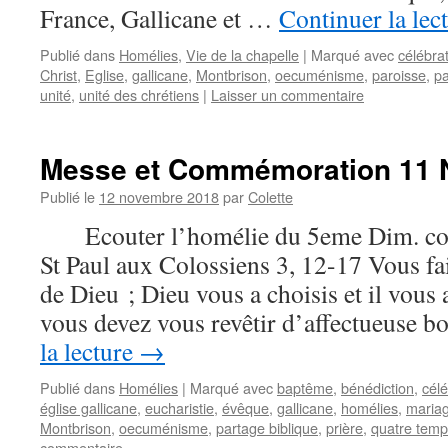
France, Gallicane et …
Continuer la lec
Publié dans
Homélies
,
Vie de la chapelle
|
Marqué avec
célébra
Christ
,
Eglise
,
gallicane
,
Montbrison
,
oecuménisme
,
paroisse
,
pa
unité
,
unité des chrétiens
|
Laisser un commentaire
Messe et Commémoration 11 
Publié le
12 novembre 2018
par
Colette
Ecouter l’homélie du 5eme Dim. com
St Paul aux Colossiens 3, 12-17 Vous fai
de Dieu ; Dieu vous a choisis et il vous
vous devez vous revêtir d’affectueuse 
la lecture
→
Publié dans
Homélies
|
Marqué avec
baptême
,
bénédiction
,
célé
église gallicane
,
eucharistie
,
évêque
,
gallicane
,
homélies
,
maria
Montbrison
,
oecuménisme
,
partage biblique
,
prière
,
quatre temp
commentaire