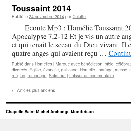
Toussaint 2014
Publié le
24 novembre 2014
par
Colette
Ecoute Mp3 : Homélie Toussaint 201
Apocalypse 7,2-12 Et je vis un autre ang
et qui tenait le sceau du Dieu vivant. Il 
quatre anges qui avaient reçu …
Continu
Publié dans
Homélies
|
Marqué avec
bénédiction
,
bible
,
célébrat
divorcés
,
Eglise
,
évangile
,
gallicane
,
Homélie
,
mariage
,
messe
,
religion
,
remariage
,
Seigneur
|
Laisser un commentaire
←
Articles plus anciens
Chapelle Saint Michel Archange Montbrison