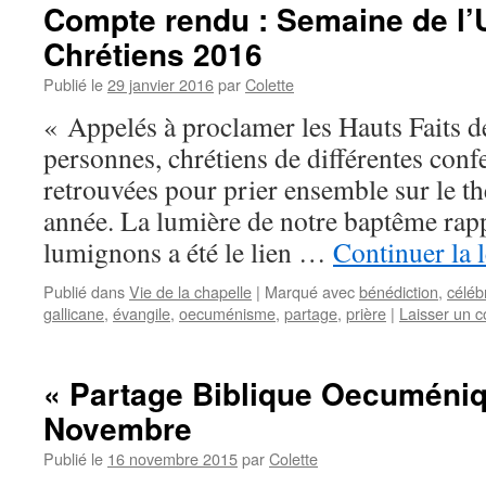
Compte rendu : Semaine de l’
Chrétiens 2016
Publié le
29 janvier 2016
par
Colette
« Appelés à proclamer les Hauts Faits 
personnes, chrétiens de différentes confe
retrouvées pour prier ensemble sur le t
année. La lumière de notre baptême rapp
lumignons a été le lien …
Continuer la 
Publié dans
Vie de la chapelle
|
Marqué avec
bénédiction
,
céléb
gallicane
,
évangile
,
oecuménisme
,
partage
,
prière
|
Laisser un 
« Partage Biblique Oecuméniq
Novembre
Publié le
16 novembre 2015
par
Colette