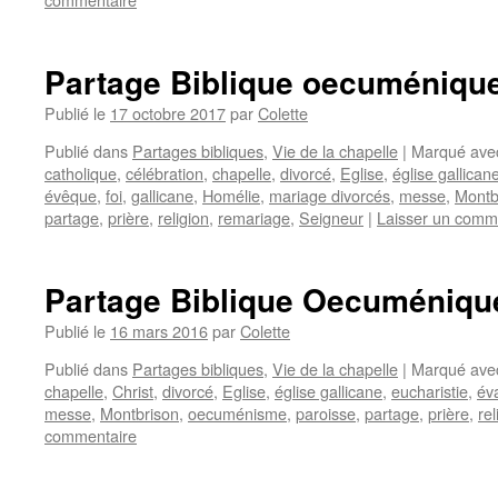
Partage Biblique oecuméniqu
Publié le
17 octobre 2017
par
Colette
Publié dans
Partages bibliques
,
Vie de la chapelle
|
Marqué ave
catholique
,
célébration
,
chapelle
,
divorcé
,
Eglise
,
église gallican
évêque
,
foi
,
gallicane
,
Homélie
,
mariage divorcés
,
messe
,
Montb
partage
,
prière
,
religion
,
remariage
,
Seigneur
|
Laisser un comm
Partage Biblique Oecuméniqu
Publié le
16 mars 2016
par
Colette
Publié dans
Partages bibliques
,
Vie de la chapelle
|
Marqué ave
chapelle
,
Christ
,
divorcé
,
Eglise
,
église gallicane
,
eucharistie
,
év
messe
,
Montbrison
,
oecuménisme
,
paroisse
,
partage
,
prière
,
rel
commentaire