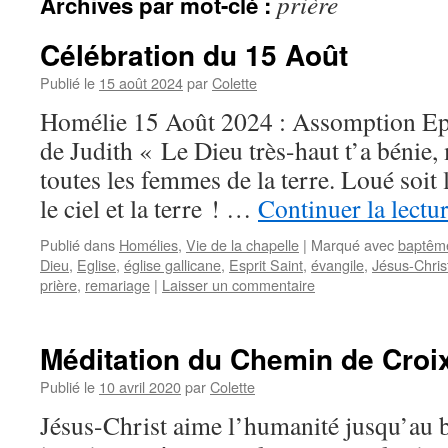
prière
Archives par mot-clé :
Célébration du 15 Août
Publié le
15 août 2024
par
Colette
Homélie 15 Août 2024 : Assomption Epît
de Judith « Le Dieu très-haut t’a bénie, 
toutes les femmes de la terre. Loué soit 
le ciel et la terre ! …
Continuer la lectu
Publié dans
Homélies
,
Vie de la chapelle
|
Marqué avec
baptêm
Dieu
,
Eglise
,
église gallicane
,
Esprit Saint
,
évangile
,
Jésus-Chris
prière
,
remariage
|
Laisser un commentaire
Méditation du Chemin de Croi
Publié le
10 avril 2020
par
Colette
Jésus-Christ aime l’humanité jusqu’au b