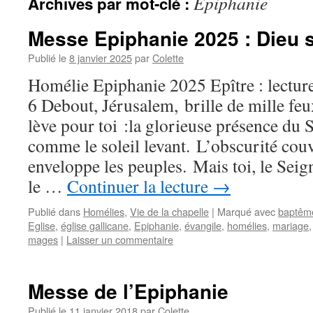
Epiphanie
Archives par mot-clé :
Messe Epiphanie 2025 : Dieu 
Publié le
8 janvier 2025
par
Colette
Homélie Epiphanie 2025 Epître : lectur
6 Debout, Jérusalem, brille de mille feu
lève pour toi :la glorieuse présence du 
comme le soleil levant. L’obscurité couvr
enveloppe les peuples. Mais toi, le Sei
le …
Continuer la lecture
→
Publié dans
Homélies
,
Vie de la chapelle
|
Marqué avec
baptêm
Eglise
,
église gallicane
,
Epiphanie
,
évangile
,
homélies
,
mariage
mages
|
Laisser un commentaire
Messe de l’Epiphanie
Publié le
11 janvier 2018
par
Colette