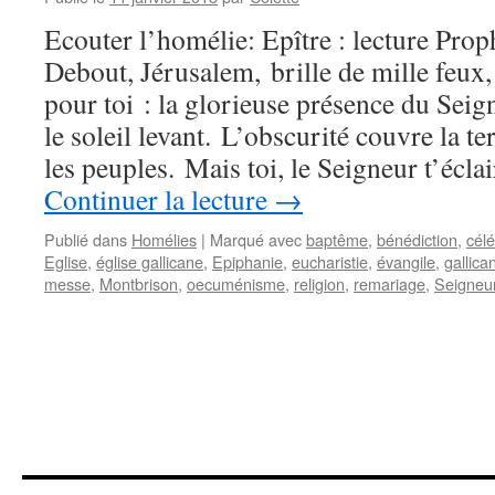
Ecouter l’homélie: Epître : lecture Prop
Debout, Jérusalem, brille de mille feux,
pour toi : la glorieuse présence du Sei
le soleil levant. L’obscurité couvre la te
les peuples. Mais toi, le Seigneur t’éc
Continuer la lecture
→
Publié dans
Homélies
|
Marqué avec
baptême
,
bénédiction
,
célé
Eglise
,
église gallicane
,
Epiphanie
,
eucharistie
,
évangile
,
gallica
messe
,
Montbrison
,
oecuménisme
,
religion
,
remariage
,
Seigneu