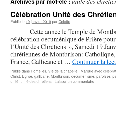
unité des chrétie
Archives par mot-clé :
Célébration Unité des Chrétie
Publié le
19 janvier 2019
par
Colette
Cette année le Temple de Montbriso
célébration oecuménique de Prière pour
l’Unité des Chrétiens », Samedi 19 Jan
chrétiennes de Montbrison: Catholique, 
France, Gallicane et …
Continuer la lec
Publié dans
Homélies
,
Vie de la chapelle
|
Marqué avec
célébra
Christ
,
Eglise
,
gallicane
,
Montbrison
,
oecuménisme
,
paroisse
,
pa
unité
,
unité des chrétiens
|
Laisser un commentaire